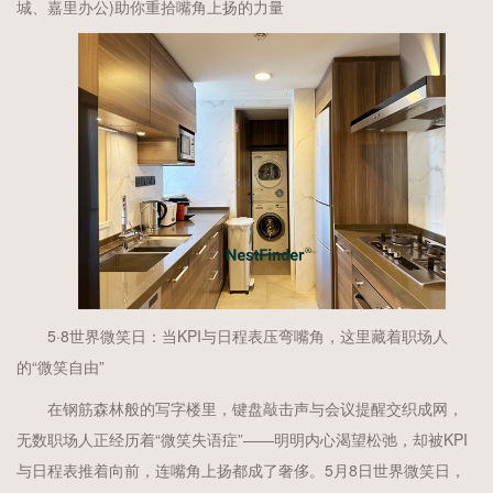
城、嘉里办公)助你重拾嘴角上扬的力量
5·8世界微笑日：当KPI与日程表压弯嘴角，这里藏着职场人
的“微笑自由”
在钢筋森林般的写字楼里，键盘敲击声与会议提醒交织成网，
无数职场人正经历着“微笑失语症”——明明内心渴望松弛，却被KPI
与日程表推着向前，连嘴角上扬都成了奢侈。5月8日世界微笑日，