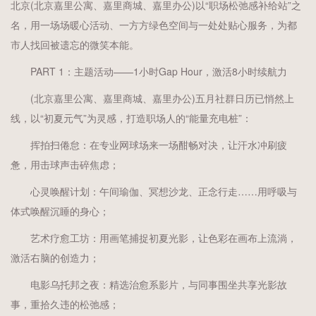
北京(北京嘉里公寓、嘉里商城、嘉里办公)以“职场松弛感补给站”之
名，用一场场暖心活动、一方方绿色空间与一处处贴心服务，为都
市人找回被遗忘的微笑本能。
PART 1：主题活动——1小时Gap Hour，激活8小时续航力
(北京嘉里公寓、嘉里商城、嘉里办公)五月社群日历已悄然上
线，以“初夏元气”为灵感，打造职场人的“能量充电桩”：
挥拍扫倦怠：在专业网球场来一场酣畅对决，让汗水冲刷疲
惫，用击球声击碎焦虑；
心灵唤醒计划：午间瑜伽、冥想沙龙、正念行走……用呼吸与
体式唤醒沉睡的身心；
艺术疗愈工坊：用画笔捕捉初夏光影，让色彩在画布上流淌，
激活右脑的创造力；
电影乌托邦之夜：精选治愈系影片，与同事围坐共享光影故
事，重拾久违的松弛感；