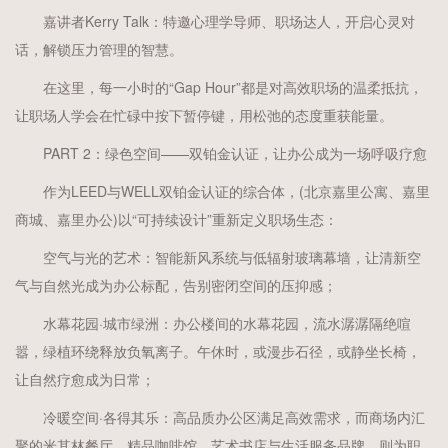
嘉讲者Kerry Talk：特邀心理学导师、职场达人，开启心灵对
话，解锁压力管理的智慧。
在这里，每一小时的“Gap Hour”都是对高效职场的温柔抵抗，
让职场人学会在忙碌中按下暂停键，用松弛的态度重获能量。
PART 2：绿色空间——双铂金认证，让办公成为一场呼吸疗愈
作为LEED与WELL双铂金认证的综合体，(北京嘉里公寓、嘉里
商城、嘉里办公)以“可持续设计”重新定义职场生态：
空气与光的艺术：智能新风系统与低辐射玻璃幕墙，让清新空
气与自然光成为办公标配，告别密闭空间的压抑感；
水幕花园·城市绿洲：办公楼间的水幕花园，流水潺潺隔绝喧
嚣，绿植环绕释放负氧离子。午休时，或漫步石径，或静坐长椅，
让自然疗愈成为日常；
冷暖空间·各得其乐：高品质办公区满足高效需求，而商场内汇
聚的米其林餐厅、精品咖啡馆、艺术书店与生活服务品牌，则为职